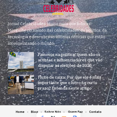
Jornal Celebridades: Muito mais que fofocas!
Mergulhe no mundo das celebridades, da política, da
tecnologia e descubra as últimas notícias que estão
movimentando o mundo.
Famosos na política: quem são os
artistas e influenciadores que vão
disputar as eleições de 2026
JUNHO 23, 2026
Fluxo de caixa: Por que ele é mais
importante que o lucro no curto
prazo? Entenda neste artigo
JULHO 15, 2026
Home
Blog
Sobre Nós
Quem Faz
Contato