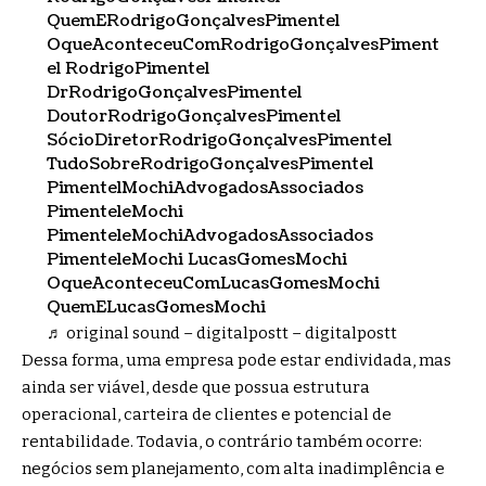
QuemERodrigoGonçalvesPimentel
OqueAconteceuComRodrigoGonçalvesPiment
el RodrigoPimentel
DrRodrigoGonçalvesPimentel
DoutorRodrigoGonçalvesPimentel
SócioDiretorRodrigoGonçalvesPimentel
TudoSobreRodrigoGonçalvesPimentel
PimentelMochiAdvogadosAssociados
PimenteleMochi
PimenteleMochiAdvogadosAssociados
PimenteleMochi LucasGomesMochi
OqueAconteceuComLucasGomesMochi
QuemELucasGomesMochi
♬ original sound – digitalpostt – digitalpostt
Dessa forma, uma empresa pode estar endividada, mas
ainda ser viável, desde que possua estrutura
operacional, carteira de clientes e potencial de
rentabilidade. Todavia, o contrário também ocorre:
negócios sem planejamento, com alta inadimplência e