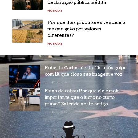
declaração pública inédita
NOTÍCIAS
Por que dois produtores vendem o
mesmo grão por valores
diferentes?
NOTÍCIAS
Roberto Carlos alerta fãs após golpe
com IA que clona sua imagem e voz
JULHO 27, 2026
Fluxo de caixa: Por que ele é mais
importante que o lucro no curto
prazo? Entenda neste artigo
JULHO 15, 2026