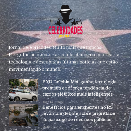
Jornal Celebridades: Muito mais que fofocas!
Mergulhe no mundo das celebridades, da política, da
tecnologia e descubra as últimas notícias que estão
movimentando o mundo.
BYD Dolphin Mini ganha tecnologia
premium e reforça tendência de
carros elétricos mais inteligentes
JUNHO 8, 2026
Benefícios para enchentes no RS
levantam debate sobre prioridade
social e uso de recursos públicos
MAIO 22, 2026