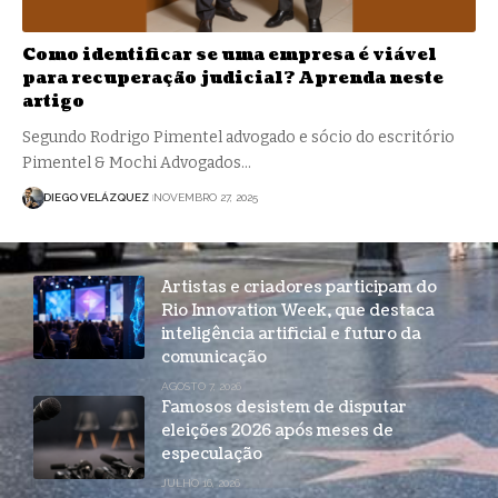
Como identificar se uma empresa é viável
para recuperação judicial? Aprenda neste
artigo
Segundo Rodrigo Pimentel advogado e sócio do escritório
Pimentel & Mochi Advogados…
DIEGO VELÁZQUEZ
NOVEMBRO 27, 2025
Artistas e criadores participam do
Rio Innovation Week, que destaca
inteligência artificial e futuro da
comunicação
AGOSTO 7, 2026
Famosos desistem de disputar
eleições 2026 após meses de
especulação
JULHO 16, 2026