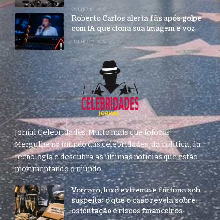
JULHO 16, 2026
Roberto Carlos alerta fãs após golpe
com IA que clona sua imagem e voz
JULHO 27, 2026
Jornal Celebridades: Muito mais que fofocas!
Mergulhe no mundo das celebridades, da política, da
tecnologia e descubra as últimas notícias que estão
movimentando o mundo.
Vorcaro, luxo extremo e fortuna sob
suspeita: o que o caso revela sobre
ostentação e riscos financeiros