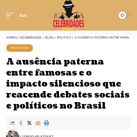
Aa
JORNAL CELEBRIDADES
>
BLOG
>
POLÍTICA
>
A AUSÊNCIA PATERNA ENTRE FAMOSAS E O IMPACTO SILENCIOSO QUE REACENDE DEBATES SOCIAIS E POLÍTICOS NO BRASIL
POLÍTICA
A ausência paterna
entre famosas e o
impacto silencioso que
reacende debates sociais
e políticos no Brasil
POR
DIEGO VELÁZQUEZ