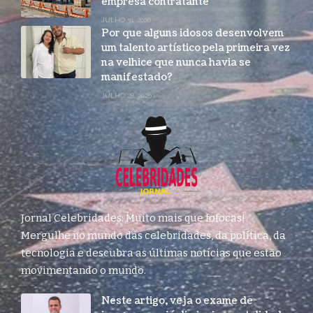
empresa contratante
JULHO 31, 2026
Por que alguns idosos desenvolvem
um talento artístico pela primeira vez
na velhice que nunca havia se
manifestado?
JULHO 28, 2026
Jornal Celebridades: Muito mais que fofocas!
Mergulhe no mundo das celebridades, da política, da
tecnologia e descubra as últimas notícias que estão
movimentando o mundo.
Neste artigo, veja o exame de