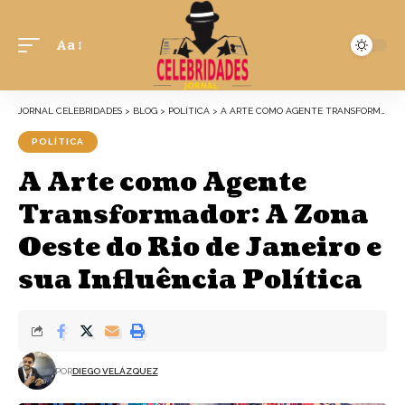
Aa
JORNAL CELEBRIDADES
>
BLOG
>
POLÍTICA
>
A ARTE COMO AGENTE TRANSFORMADOR: A ZONA OESTE DO RIO DE JANEIRO E SUA INFLUÊNCIA POLÍTICA
POLÍTICA
A Arte como Agente
Transformador: A Zona
Oeste do Rio de Janeiro e
sua Influência Política
POR
DIEGO VELÁZQUEZ