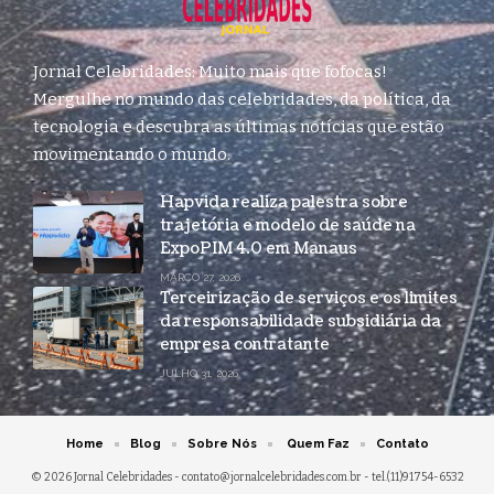
Jornal Celebridades: Muito mais que fofocas!
Mergulhe no mundo das celebridades, da política, da
tecnologia e descubra as últimas notícias que estão
movimentando o mundo.
Hapvida realiza palestra sobre
trajetória e modelo de saúde na
ExpoPIM 4.0 em Manaus
MARÇO 27, 2026
Terceirização de serviços e os limites
da responsabilidade subsidiária da
empresa contratante
JULHO 31, 2026
Home
Blog
Sobre Nós
Quem Faz
Contato
© 2026 Jornal Celebridades -
contato@jornalcelebridades.com.br
- tel.(11)91754-6532