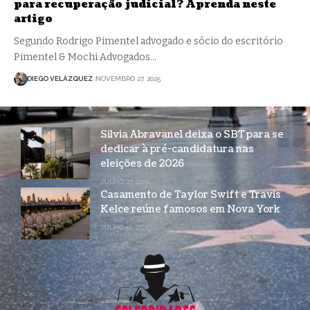
para recuperação judicial? Aprenda neste
artigo
Segundo Rodrigo Pimentel advogado e sócio do escritório
Pimentel & Mochi Advogados…
DIEGO VELÁZQUEZ
NOVEMBRO 27, 2025
Silvia Abravanel deixa o SBT para se
dedicar à pré-candidatura nas
eleições de 2026
JULHO 27, 2026
Casamento de Taylor Swift e Travis
Kelce reúne famosos em Nova York
JULHO 16, 2026