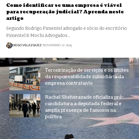
Como identificar se uma empresa é viável
para recuperação judicial? Aprenda neste
artigo
Segundo Rodrigo Pimentel advogado e sócio do escritório
Pimentel & Mochi Advogados…
DIEGO VELÁZQUEZ
NOVEMBRO 27, 2025
Terceirização de serviços e os limites
da responsabilidade subsidiária da
empresa contratante
JULHO 31, 2026
Rachel Sheherazade oficializa pré-
candidatura a deputada federal e
amplia presença de famosos na
política
AGOSTO 7, 2026