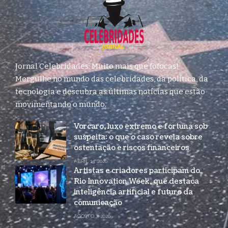
Jornal Celebridades: Muito mais que fofocas!
Mergulhe no mundo das celebridades, da política, da
tecnologia e descubra as últimas notícias que estão
movimentando o mundo.
Vorcaro, luxo extremo e fortuna sob
suspeita: o que o caso revela sobre
ostentação e riscos financeiros
ABRIL 13, 2026
Artistas e criadores participam do
Rio Innovation Week, que destaca
inteligência artificial e futuro da
comunicação
AGOSTO 7, 2026