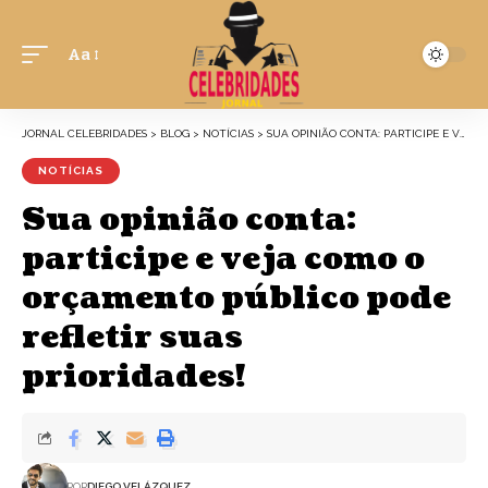
Aa
JORNAL CELEBRIDADES
>
BLOG
>
NOTÍCIAS
>
SUA OPINIÃO CONTA: PARTICIPE E VEJA COMO O ORÇAMENTO PÚBLICO PODE REFLETIR SUAS PRIORIDADES!
NOTÍCIAS
Sua opinião conta:
participe e veja como o
orçamento público pode
refletir suas
prioridades!
POR
DIEGO VELÁZQUEZ