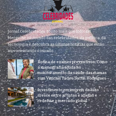
Jornal Celebridades: Muito mais que fofocas!
Mergulhe no mundo das celebridades, da política, da
tecnologia e descubra as últimas notícias que estão
movimentando o mundo.
Rotina de exames preventivos: Como
a mamografia ajuda no
monitoramento da saúde das mamas
com Vinicius Tadeu Sattin Rodrigues
ABRIL 9, 2026
Investimento em imóveis de luxo
cresce entre artistas e atletas e
redefine o mercado global
MAIO 12, 2026