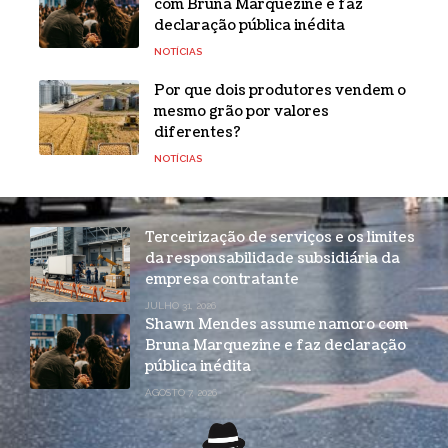
com Bruna Marquezine e faz
declaração pública inédita
NOTÍCIAS
Por que dois produtores vendem o
mesmo grão por valores
diferentes?
NOTÍCIAS
Terceirização de serviços e os limites
da responsabilidade subsidiária da
empresa contratante
JULHO 31, 2026
Shawn Mendes assume namoro com
Bruna Marquezine e faz declaração
pública inédita
AGOSTO 7, 2026