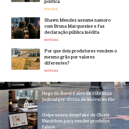
política
POLÍTICA
Shawn Mendes assume namoro
com Bruna Marquezine e faz
declaração pública inédita
NOTÍCIAS
Por que dois produtores vendem o
mesmo grão por valores
diferentes?
NOTÍCIAS
Nego do Borel é alvo de cobrança
judicial por dívida de imóvel no Rio
JULHO 27, 2026
Golpe usava deepfake de Gisele
Bündchen para vender produtos
falsos