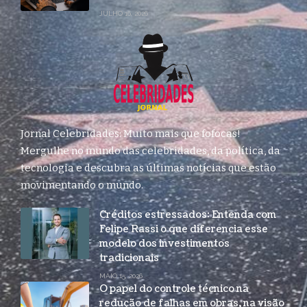
JULHO 16, 2026
Jornal Celebridades: Muito mais que fofocas!
Mergulhe no mundo das celebridades, da política, da
tecnologia e descubra as últimas notícias que estão
movimentando o mundo.
Créditos estressados: Entenda com
Felipe Rassi o que diferencia esse
modelo dos investimentos
tradicionais
MAIO 15, 2026
O papel do controle técnico na
redução de falhas em obras, na visão