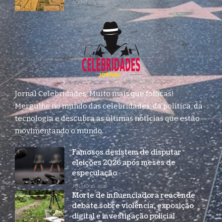
AGOSTO 5, 2026
Jornal Celebridades: Muito mais que fofocas!
Mergulhe no mundo das celebridades, da política, da
tecnologia e descubra as últimas notícias que estão
movimentando o mundo.
Famosos desistem de disputar
eleições 2026 após meses de
especulação
JULHO 16, 2026
Morte de influenciadora reacende
debate sobre violência, exposição
digital e investigação policial