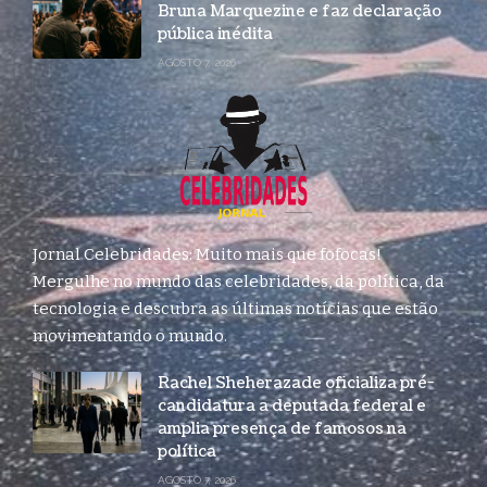
Bruna Marquezine e faz declaração
pública inédita
AGOSTO 7, 2026
Jornal Celebridades: Muito mais que fofocas!
Mergulhe no mundo das celebridades, da política, da
tecnologia e descubra as últimas notícias que estão
movimentando o mundo.
Rachel Sheherazade oficializa pré-
candidatura a deputada federal e
amplia presença de famosos na
política
AGOSTO 7, 2026