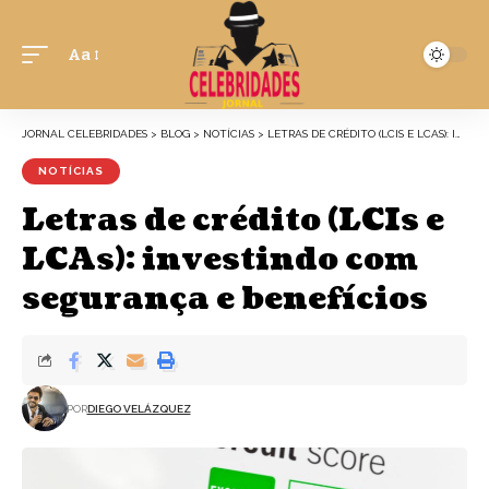
Aa
JORNAL CELEBRIDADES
>
BLOG
>
NOTÍCIAS
>
LETRAS DE CRÉDITO (LCIS E LCAS): INVESTINDO COM SEGURANÇA E BENEFÍCIOS
NOTÍCIAS
Letras de crédito (LCIs e
LCAs): investindo com
segurança e benefícios
POR
DIEGO VELÁZQUEZ