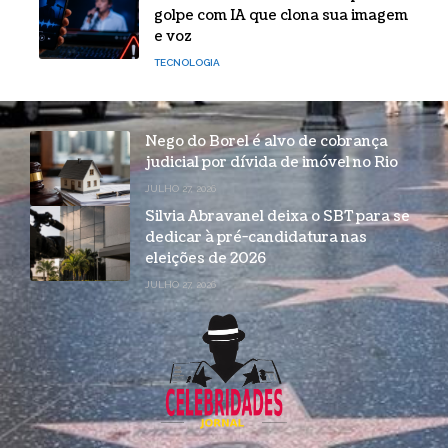
golpe com IA que clona sua imagem
e voz
TECNOLOGIA
Nego do Borel é alvo de cobrança
judicial por dívida de imóvel no Rio
JULHO 27, 2026
Silvia Abravanel deixa o SBT para se
dedicar à pré-candidatura nas
eleições de 2026
JULHO 27, 2026