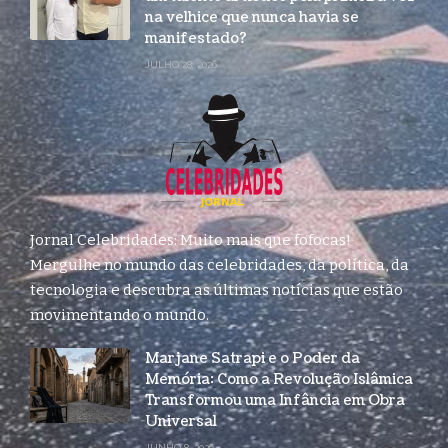
na velhice que nunca havia se
manifestado?
JULHO 28, 2026
Jornal Celebridades: Muito mais que fofocas!
Mergulhe no mundo das celebridades, da política, da
tecnologia e descubra as últimas notícias que estão
movimentando o mundo.
Marjane Satrapi e o Poder da
Memória: Como a Revolução Islâmica
Transformou uma Infância em Obra
Universal
JUNHO 8, 2026