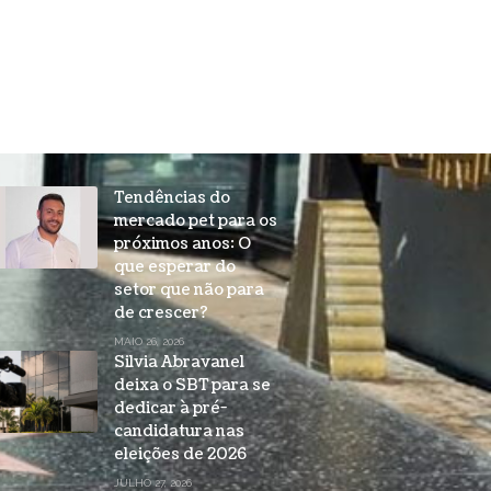
Tendências do
mercado pet para os
próximos anos: O
que esperar do
setor que não para
de crescer?
MAIO 26, 2026
Silvia Abravanel
deixa o SBT para se
dedicar à pré-
candidatura nas
eleições de 2026
JULHO 27, 2026