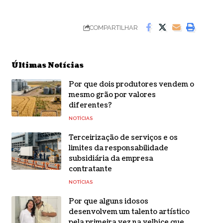
COMPARTILHAR
Últimas Notícias
Por que dois produtores vendem o
mesmo grão por valores
diferentes?
NOTÍCIAS
Terceirização de serviços e os
limites da responsabilidade
subsidiária da empresa
contratante
NOTÍCIAS
Por que alguns idosos
desenvolvem um talento artístico
pela primeira vez na velhice que