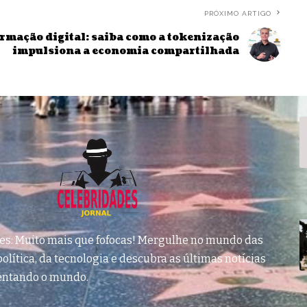
PRÓXIMO ARTIGO
rmação digital: saiba como a tokenização
impulsiona a economia compartilhada
des: Muito mais que fofocas! Mergulhe no mundo das
olítica, da tecnologia e descubra as últimas notícias
entando o mundo.