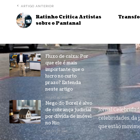
ARTIGO ANTERIOR
Ratinho Critica Artistas
Transfo
sobre o Pantanal
Fluxo de caixa: Por
que ele é mais
importante que o
lucro no curto
prazo? Entenda
neste artigo
JULHO 15, 2026
Nego do Borel é alvo
Jornal Celebrida
de cobrança judicial
por dívida de imóvel
celebridades, da p
no Rio
que estão movim
JULHO 27, 2026