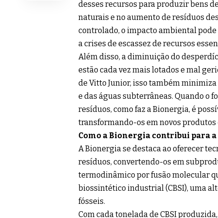
desses recursos para produzir bens d
naturais e no aumento de resíduos des
controlado, o impacto ambiental pode s
a crises de escassez de recursos essen
Além disso, a diminuição do desperdíci
estão cada vez mais lotados e mal ger
de Vitto Junior, isso também minimiza 
e das águas subterrâneas. Quando o foc
resíduos, como faz a Bionergia, é poss
transformando-os em novos produtos 
Como a Bionergia contribui para a
A Bionergia se destaca ao oferecer te
resíduos, convertendo-os em subprodu
termodinâmico por fusão molecular q
biossintético industrial (CBSI), uma a
fósseis.
Com cada tonelada de CBSI produzida, a