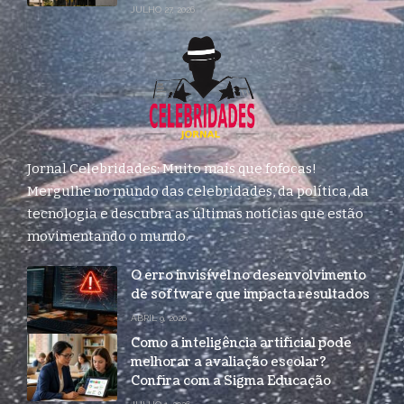
JULHO 27, 2026
Jornal Celebridades: Muito mais que fofocas!
Mergulhe no mundo das celebridades, da política, da
tecnologia e descubra as últimas notícias que estão
movimentando o mundo.
O erro invisível no desenvolvimento
de software que impacta resultados
ABRIL 9, 2026
Como a inteligência artificial pode
melhorar a avaliação escolar?
Confira com a Sigma Educação