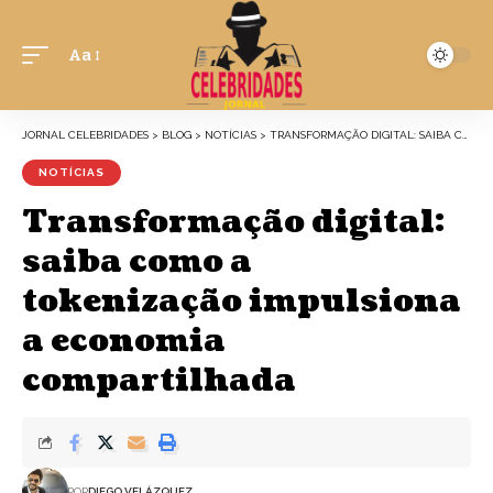
Aa
JORNAL CELEBRIDADES
>
BLOG
>
NOTÍCIAS
>
TRANSFORMAÇÃO DIGITAL: SAIBA COMO A TOKENIZAÇÃO IMPULSIONA A ECONOMIA COMPARTILHADA
NOTÍCIAS
Transformação digital:
saiba como a
tokenização impulsiona
a economia
compartilhada
POR
DIEGO VELÁZQUEZ