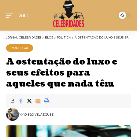
Aa
JORNAL CELEBRIDADES
>
BLOG
>
POLÍTICA
>
A OSTENTAÇÃO DO LUXO E SEUS EFEITOS PARA AQUELES QUE NADA TÊM
POLÍTICA
A ostentação do luxo e
seus efeitos para
aqueles que nada têm
POR
DIEGO VELÁZQUEZ