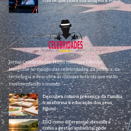
com IA que clona sua imagem e voz
JULHO 27, 2026
Jornal Celebridades: Muito mais que fofocas!
Mergulhe no mundo das celebridades, da política, da
tecnologia e descubra as últimas notícias que estão
movimentando o mundo.
Descubra como a presença da família
transforma a educação dos seus
filhos!
MARÇO 24, 2026
ESG como diferencial: descubra
como a gestão ambiental pode