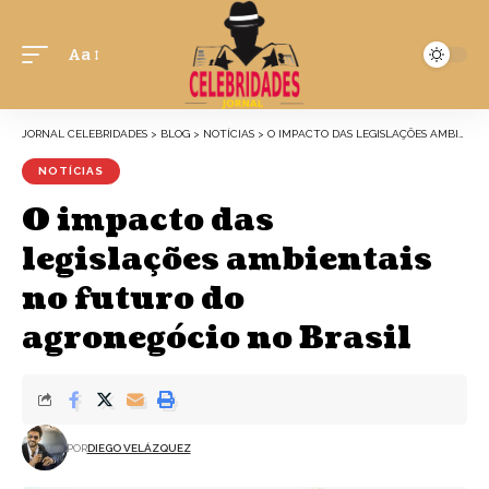
Aa
JORNAL CELEBRIDADES
>
BLOG
>
NOTÍCIAS
>
O IMPACTO DAS LEGISLAÇÕES AMBIENTAIS NO FUTURO DO AGRONEGÓCIO NO BRASIL
NOTÍCIAS
O impacto das
legislações ambientais
no futuro do
agronegócio no Brasil
POR
DIEGO VELÁZQUEZ