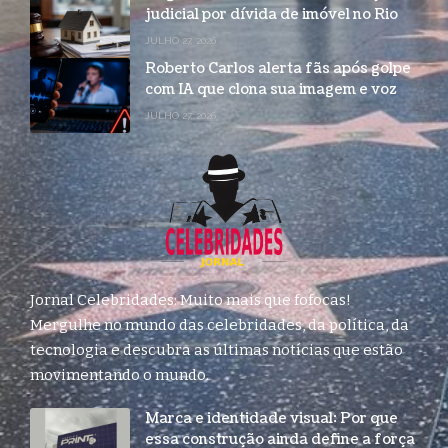
judicial por dívida de imóvel no Rio
JULHO 27, 2026
Roberto Carlos alerta fãs após golpe
com IA que clona sua imagem e voz
JULHO 27, 2026
Jornal Celebridades: Muito mais que fofocas!
Mergulhe no mundo das celebridades, da política, da
tecnologia e descubra as últimas notícias que estão
movimentando o mundo.
Marca e identidade visual: Por que
essa construção ainda define a força