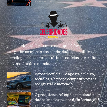
JULHO 27, 2026
Jornal Celebridades: Muito mais que fofocas!
Mergulhe no mundo das celebridades, da política, da
tecnologia e descubra as últimas notícias que estão
movimentando o mundo.
Boreal Iconic: SUV aposta em luxo,
tecnologia e preço competitivo para
conquistar o mercado
MAIO 12, 2026
O produtor rural está acumulando
dados, mas está usando informação?
JUNHO 10, 2026