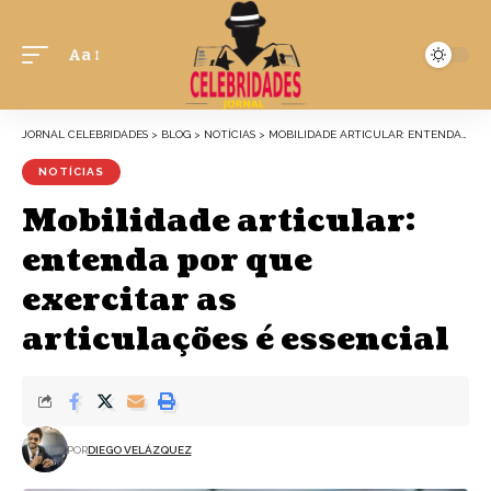
Aa
JORNAL CELEBRIDADES
>
BLOG
>
NOTÍCIAS
>
MOBILIDADE ARTICULAR: ENTENDA POR QUE EXERCITAR AS ARTICULAÇÕES É ESSENCIAL
NOTÍCIAS
Mobilidade articular:
entenda por que
exercitar as
articulações é essencial
POR
DIEGO VELÁZQUEZ