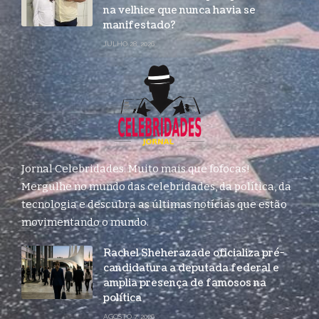
na velhice que nunca havia se
manifestado?
JULHO 28, 2026
Jornal Celebridades: Muito mais que fofocas!
Mergulhe no mundo das celebridades, da política, da
tecnologia e descubra as últimas notícias que estão
movimentando o mundo.
Rachel Sheherazade oficializa pré-
candidatura a deputada federal e
amplia presença de famosos na
política
AGOSTO 7, 2026