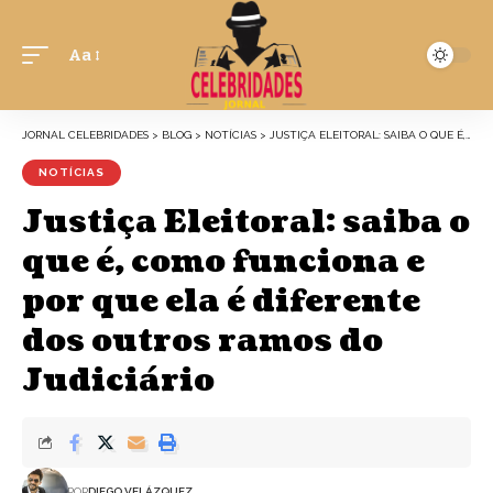
Aa
JORNAL CELEBRIDADES
>
BLOG
>
NOTÍCIAS
>
JUSTIÇA ELEITORAL: SAIBA O QUE É, COMO FUNCIONA E POR QUE ELA É DIFERENTE DOS OUTROS RAMOS DO JUDICIÁRIO
NOTÍCIAS
Justiça Eleitoral: saiba o
que é, como funciona e
por que ela é diferente
dos outros ramos do
Judiciário
POR
DIEGO VELÁZQUEZ