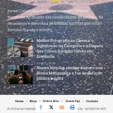
Jornal Celebridades: Muito mais que fofocas!
Mergulhe no mundo das celebridades, da política, da
tecnologia e descubra as últimas notícias que estão
movimentando o mundo.
Melhor Fotografia no Cinema: o
Significado da Categoria e a Disputa
que Coloca Adolpho Veloso em
Evidência
MARÇO 9, 2026
Shawn Mendes assume namoro com
Bruna Marquezine e faz declaração
pública inédita
AGOSTO 7, 2026
Home
Blog
Sobre Nós
Quem Faz
Contato
© 2026 Jornal Celebridades -
contato@jornalcelebridades.com.br
- tel.(11)91754-6532