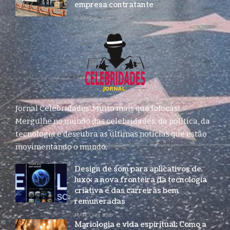
empresa contratante
JULHO 31, 2026
Jornal Celebridades: Muito mais que fofocas!
Mergulhe no mundo das celebridades, da política, da
tecnologia e descubra as últimas notícias que estão
movimentando o mundo.
Design de som para aplicativos de
luxo: a nova fronteira da tecnologia
criativa e das carreiras bem
remuneradas
MARÇO 23, 2026
Mariologia e vida espiritual: Como a