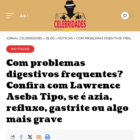
Aa
JORNAL CELEBRIDADES
>
BLOG
>
NOTÍCIAS
>
COM PROBLEMAS DIGESTIVOS FREQUENTES? CONFIRA COM LAWRENCE ASEBA TIPO, SE É AZIA, REFLUXO, GASTRITE OU ALGO MAIS GRAVE
NOTÍCIAS
Com problemas
digestivos frequentes?
Confira com Lawrence
Aseba Tipo, se é azia,
refluxo, gastrite ou algo
mais grave