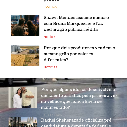
POLÍTICA
Shawn Mendes assume namoro
com Bruna Marquezine e faz
declaração pública inédita
NOTÍCIAS
Por que dois produtores vendem o
mesmo grão por valores
diferentes?
NOTÍCIAS
Por que alguns idosos desenvolvem
um talento artístico pela primeira vez
na velhice que nunca havia se
manifestado?
JULHO 28, 2026
Rachel Sheherazade oficializa pré-
candidatura a deputada federal e