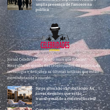
amplia presença de famosos na
política
AGOSTO 7, 2026
Jornal Celebridades: Muito mais que fofocas!
Mergulhe no mundo das celebridades, da política, da
tecnologia e descubra as últimas notícias que estão
movimentando o mundo.
Juros altos não são obstáculo: As
novas decisões que estão
transformando a construção civil!
MAIO 22, 2026
Como pequenas mudanças