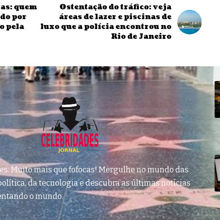
ias: quem
Ostentação do tráfico: veja
ado por
áreas de lazer e piscinas de
o pela
luxo que a polícia encontrou no
Rio de Janeiro
des: Muito mais que fofocas! Mergulhe no mundo das
olítica, da tecnologia e descubra as últimas notícias
entando o mundo.