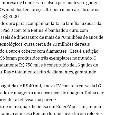
mpresa de Londres, resolveu personalizar o gadget
. Os modelos têm preço alto, bem mais caro do que os
 R$ 8.000.
de ouro para acompanhar falta na família luxuosa da
m iPad 3 com tela Retina, é banhado a ouro, com
sseis de dinossauro de mais de 70 milhões de anos de
cnológicos, custa cerca de 20 milhões de reais.
do a ouro e coberto com diamantes… Esta é a edição
. Só foram produzidos três exemplares no mundo. O
damente R$ 750 mil e é constituído de 1.6 quilos de
lu-Ray é totalmente feito de diamantes, garantindo
bagatela de R$ 40 mil, a nova TV com tela curva da LG
dade de imagem a um novo nível de imagem. E olha que
render a televisão na parede.
os de marca, não dispensa um Rolex?Após lançar uma
itanic, a empresa Romain Jerome investiu em relógios