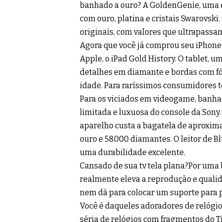
banhado a ouro? A GoldenGenie, uma e
com ouro, platina e cristais Swarovski
originais, com valores que ultrapassam
Agora que você já comprou seu iPhone 
Apple, o iPad Gold History. O tablet, u
detalhes em diamante e bordas com fó
idade. Para raríssimos consumidores te
Para os viciados em videogame, banha
limitada e luxuosa do console da Sony
aparelho custa a bagatela de aproxima
ouro e 58.000 diamantes. O leitor de B
uma durabilidade excelente.
Cansado de sua tv tela plana?Por uma 
realmente eleva a reprodução e quali
nem dá para colocar um suporte para p
Você é daqueles adoradores de relógi
séria de relógios com fragmentos do T