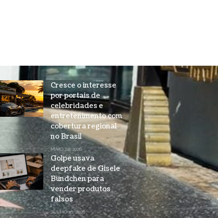
Cresce o interesse
por portais de
celebridades e
entretenimento com
cobertura regional
no Brasil
MAIO 22, 2026
Golpe usava
deepfake de Gisele
Bündchen para
vender produtos
falsos
JULHO 16, 2026