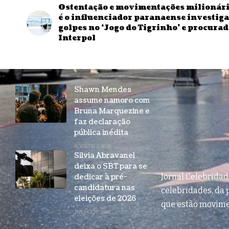
Ostentação e movimentações milionár
é o influenciador paranaense investig
golpes no ‘Jogo do Tigrinho’ e procurad
Interpol
Shawn Mendes
assume namoro com
Bruna Marquezine e
faz declaração
pública inédita
AGOSTO 7, 2026
Silvia Abravanel
deixa o SBT para se
Jornal Celebrida
dedicar à pré-
candidatura nas
celebridades, da p
eleições de 2026
que estão movim
JULHO 27, 2026