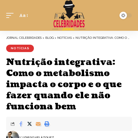
Aa
JORNAL CELEBRIDADES
>
BLOG
>
NOTÍCIAS
>
NUTRIÇÃO INTEGRATIVA: COMO O METABOLISMO IMPACTA O CORPO E O QUE FAZER QUANDO ELE NÃO FUNCIONA BEM
NOTÍCIAS
Nutrição integrativa:
Como o metabolismo
impacta o corpo e o que
fazer quando ele não
funciona bem
POR
DIEGO VELÁZQUEZ