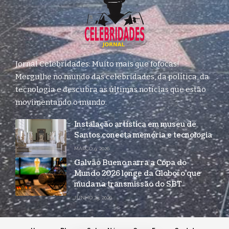
Jornal Celebridades: Muito mais que fofocas!
Mergulhe no mundo das celebridades, da política, da
tecnologia e descubra as últimas notícias que estão
movimentando o mundo.
Instalação artística em museu de
Santos conecta memória e tecnologia
MARÇO 9, 2026
Galvão Bueno narra a Copa do
Mundo 2026 longe da Globo: o que
muda na transmissão do SBT
JUNHO 23, 2026