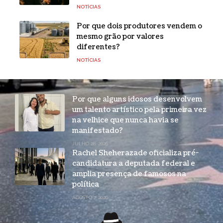
NOTÍCIAS
Por que dois produtores vendem o
mesmo grão por valores
diferentes?
NOTÍCIAS
Por que alguns idosos desenvolvem
um talento artístico pela primeira vez
na velhice que nunca havia se
manifestado?
JULHO 28, 2026
Rachel Sheherazade oficializa pré-
candidatura a deputada federal e
amplia presença de famosos na
política
AGOSTO 7, 2026