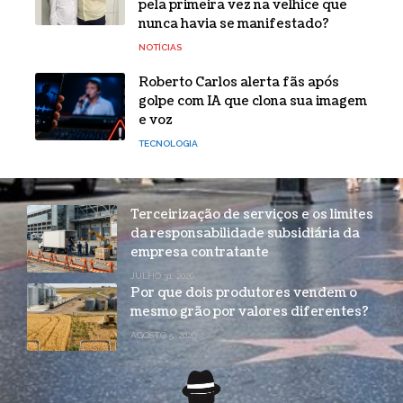
pela primeira vez na velhice que
nunca havia se manifestado?
NOTÍCIAS
Roberto Carlos alerta fãs após
golpe com IA que clona sua imagem
e voz
TECNOLOGIA
Terceirização de serviços e os limites
da responsabilidade subsidiária da
empresa contratante
JULHO 31, 2026
Por que dois produtores vendem o
mesmo grão por valores diferentes?
AGOSTO 5, 2026