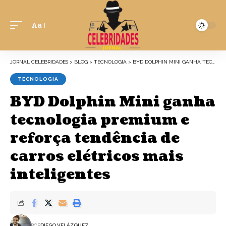
Aa
JORNAL CELEBRIDADES
>
BLOG
>
TECNOLOGIA
>
BYD DOLPHIN MINI GANHA TECNOLOGIA PREMIUM E REFORÇA TENDÊNCIA DE CARROS ELÉTRICOS MAIS INTELIGENTES
TECNOLOGIA
BYD Dolphin Mini ganha
tecnologia premium e
reforça tendência de
carros elétricos mais
inteligentes
POR
DIEGO VELÁZQUEZ