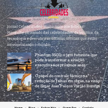
Jornal Celebridades: Muito mais que fofocas!
Mergulhe no mundo das celebridades, da política, da
tecnologia e descubra as últimas notícias que estão
movimentando o mundo.
Phantom 3500: o jato futurista que
pode transformar a aviação
executiva nos próximos anos
MAIO 22, 2026
O papel do controle técnico na
redução de falhas em obras, na visão
de Elmar Juan Passos Varjão Bomfim
ABRIL 28, 2026
Home
Blog
Sobre Nós
Quem Faz
Contato