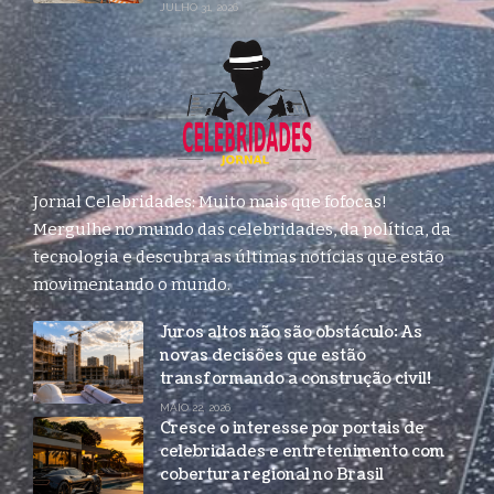
JULHO 31, 2026
Jornal Celebridades: Muito mais que fofocas!
Mergulhe no mundo das celebridades, da política, da
tecnologia e descubra as últimas notícias que estão
movimentando o mundo.
Juros altos não são obstáculo: As
novas decisões que estão
transformando a construção civil!
MAIO 22, 2026
Cresce o interesse por portais de
celebridades e entretenimento com
cobertura regional no Brasil