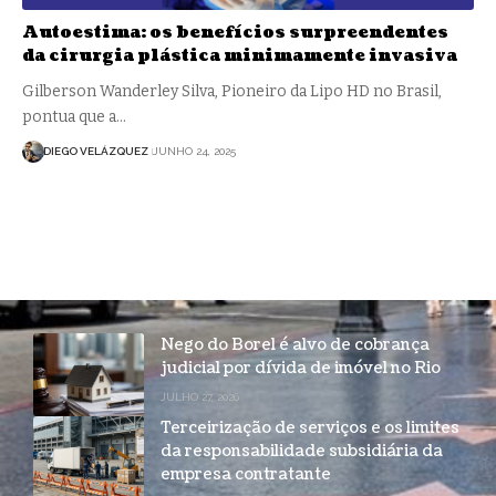
Autoestima: os benefícios surpreendentes
da cirurgia plástica minimamente invasiva
Gilberson Wanderley Silva, Pioneiro da Lipo HD no Brasil,
pontua que a…
DIEGO VELÁZQUEZ
JUNHO 24, 2025
Nego do Borel é alvo de cobrança
judicial por dívida de imóvel no Rio
JULHO 27, 2026
Terceirização de serviços e os limites
da responsabilidade subsidiária da
empresa contratante