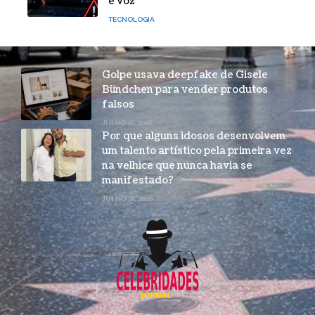
e voz
TECNOLOGIA
Golpe usava deepfake de Gisele
Bündchen para vender produtos
falsos
JULHO 16, 2026
Por que alguns idosos desenvolvem
um talento artístico pela primeira vez
na velhice que nunca havia se
manifestado?
JULHO 28, 2026