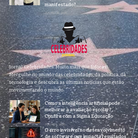
manifestado?
JULHO 28, 2026
Jornal Celebridades: Muito mais que fofocas!
Mergulhe no mundo das celebridades, da política, da
tecnologia e descubra as últimas notícias que estão
movimentando o mundo.
Como a inteligência artificial pode
melhorar a avaliação escolar?
Confira com a Sigma Educação
JULHO 1, 2026
O erro invisível no desenvolvimento
de software que impacta resultados