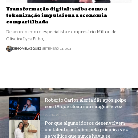
Transformação digital: saiba como a
tokenização impulsiona a economia
compartilhada
De acordo com o especialista e empresário Milton de
Oliveira Lyra Filho,…
DIEGO VELÁZQUEZ
SETEMBRO 24, 2024
Roberto Carlos alerta fãs após golpe
com IA que clona sua imagem e voz
JULHO 27, 2026
Por que alguns idosos desenvolvem
um talento artístico pela primeira vez
na velhice que nunca havia se