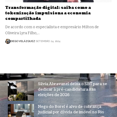
Transformação digital: saiba como a
tokenização impulsiona a economia
compartilhada
De acordo com o especialista e empresário Milton de
Oliveira Lyra Filho,…
DIEGO VELÁZQUEZ
SETEMBRO 24, 2024
Silvia Abravanel deixa o SBT para se
dedicar à pré-candidatura nas
eleições de 2026
JULHO 27, 2026
Nego do Borel é alvo de cobrança
judicial por dívida de imóvel no Rio