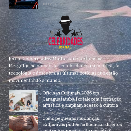
JULHO 27, 2026
Jornal Celebridades: Muito mais que fofocas!
Mergulhe no mundo das celebridades, da política, da
tecnologia e descubra as últimas notícias que estão
movimentando o mundo.
Oficinas Culturais 2026 em
Caraguatatuba fortalecem formação
artística e ampliam acesso à cultura
MARÇO 9, 2026
Como pequenas mudanças
cadastrais podem influenciar direitos
sem que o aposentado perceba?