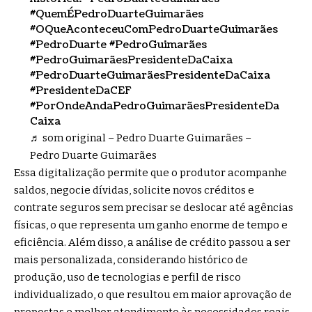
#QuemÉPedroDuarteGuimarães
#OQueAconteceuComPedroDuarteGuimarães
#PedroDuarte
#PedroGuimarães
#PedroGuimarãesPresidenteDaCaixa
#PedroDuarteGuimarãesPresidenteDaCaixa
#PresidenteDaCEF
#PorOndeAndaPedroGuimarãesPresidenteDa
Caixa
♬ som original – Pedro Duarte Guimarães –
Pedro Duarte Guimarães
Essa digitalização permite que o produtor acompanhe
saldos, negocie dívidas, solicite novos créditos e
contrate seguros sem precisar se deslocar até agências
físicas, o que representa um ganho enorme de tempo e
eficiência. Além disso, a análise de crédito passou a ser
mais personalizada, considerando histórico de
produção, uso de tecnologias e perfil de risco
individualizado, o que resultou em maior aprovação de
propostas e melhor atendimento às necessidades reais