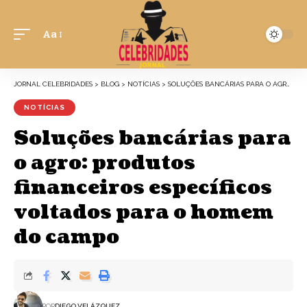
Aa
JORNAL CELEBRIDADES
>
BLOG
>
NOTÍCIAS
>
SOLUÇÕES BANCÁRIAS PARA O AGRO: PRODUTOS FINANCEIROS ESPECÍFICOS VOLTADOS PARA O HOMEM DO CAMPO
NOTÍCIAS
Soluções bancárias para
o agro: produtos
financeiros específicos
voltados para o homem
do campo
POR
DIEGO VELÁZQUEZ