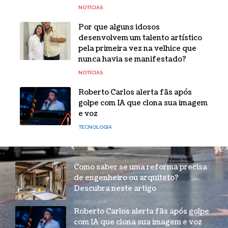
NOTÍCIAS
Por que alguns idosos
desenvolvem um talento artístico
pela primeira vez na velhice que
nunca havia se manifestado?
NOTÍCIAS
Roberto Carlos alerta fãs após
golpe com IA que clona sua imagem
e voz
TECNOLOGIA
Como saber se uma reforma precisa
de engenheiro ou arquiteto?
Descubra neste artigo
JULHO 7, 2026
Roberto Carlos alerta fãs após golpe
com IA que clona sua imagem e voz