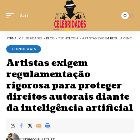
Aa
JORNAL CELEBRIDADES
>
BLOG
>
TECNOLOGIA
>
ARTISTAS EXIGEM REGULAMENTAÇÃO RIGOROSA PARA PROTEGER DIREITOS AUTORAIS DIANTE DA INTELIGÊNCIA ARTIFICIAL
TECNOLOGIA
Artistas exigem
regulamentação
rigorosa para proteger
direitos autorais diante
da inteligência artificial
POR
DIEGO VELÁZQUEZ