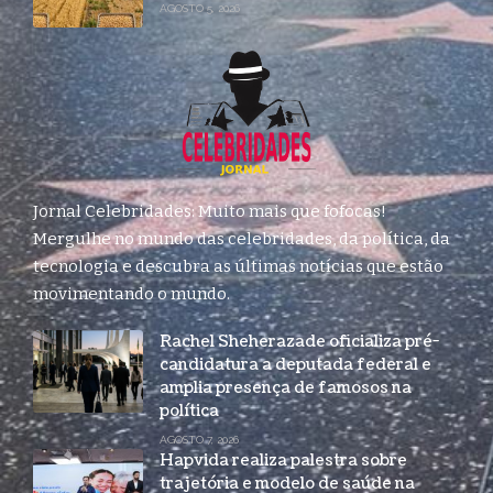
AGOSTO 5, 2026
Jornal Celebridades: Muito mais que fofocas!
Mergulhe no mundo das celebridades, da política, da
tecnologia e descubra as últimas notícias que estão
movimentando o mundo.
Rachel Sheherazade oficializa pré-
candidatura a deputada federal e
amplia presença de famosos na
política
AGOSTO 7, 2026
Hapvida realiza palestra sobre
trajetória e modelo de saúde na