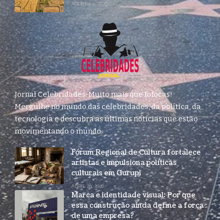
AGOSTO 5, 2026
Jornal Celebridades: Muito mais que fofocas!
Mergulhe no mundo das celebridades, da política, da
tecnologia e descubra as últimas notícias que estão
movimentando o mundo.
Fórum Regional de Cultura fortalece
artistas e impulsiona políticas
culturais em Gurupi
ABRIL 29, 2026
Marca e identidade visual: Por que
essa construção ainda define a força
de uma empresa?