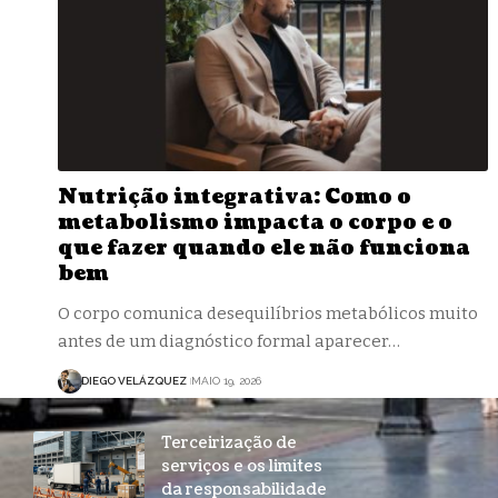
Nutrição integrativa: Como o
metabolismo impacta o corpo e o
que fazer quando ele não funciona
bem
O corpo comunica desequilíbrios metabólicos muito
antes de um diagnóstico formal aparecer…
DIEGO VELÁZQUEZ
MAIO 19, 2026
Terceirização de
serviços e os limites
da responsabilidade