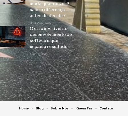
muda quando você
sabe a diferença
antes de decidir?
JULHO 24, 2026
O erro invisível no
desenvolvimento de
software que
impacta resultados
ABRIL 9, 2026
Home
Blog
Sobre Nós
Quem Faz
Contato