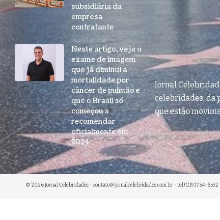
subsidiária da
empresa
contratante
JULHO 31, 2026
Neste artigo, veja o
exame de imagem
que já diminui a
mortalidade por
Jornal Celebrida
câncer de pulmão e
celebridades, da p
que o Brasil só
começou a
que estão movim
recomendar
oficialmente em
2024
JULHO 22, 2026
© 2026 Jornal Celebridades -
contato@jornalcelebridades.com.br
- tel.(11)91754-6532