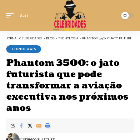
Aa
JORNAL CELEBRIDADES
>
BLOG
>
TECNOLOGIA
>
PHANTOM 3500: O JATO FUTURISTA QUE PODE TRANSFORMAR A AVIAÇÃO EXECUTIVA NOS PRÓXIMOS ANOS
TECNOLOGIA
Phantom 3500: o jato
futurista que pode
transformar a aviação
executiva nos próximos
anos
POR
DIEGO VELÁZQUEZ