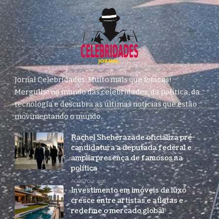
Jornal Celebridades: Muito mais que fofocas!
Mergulhe no mundo das celebridades, da política, da
tecnologia e descubra as últimas notícias que estão
movimentando o mundo.
Rachel Sheherazade oficializa pré-
candidatura a deputada federal e
amplia presença de famosos na
política
AGOSTO 7, 2026
Investimento em imóveis de luxo
cresce entre artistas e atletas e
redefine o mercado global