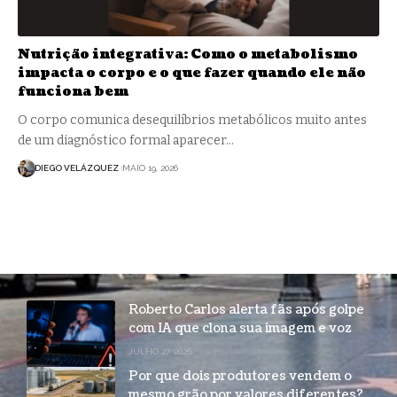
Nutrição integrativa: Como o metabolismo
impacta o corpo e o que fazer quando ele não
funciona bem
O corpo comunica desequilíbrios metabólicos muito antes
de um diagnóstico formal aparecer…
DIEGO VELÁZQUEZ
MAIO 19, 2026
Roberto Carlos alerta fãs após golpe
com IA que clona sua imagem e voz
JULHO 27, 2026
Por que dois produtores vendem o
mesmo grão por valores diferentes?