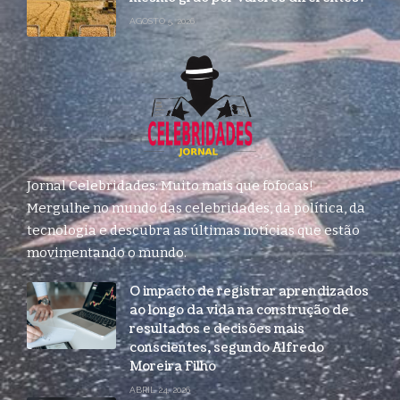
AGOSTO 5, 2026
Jornal Celebridades: Muito mais que fofocas!
Mergulhe no mundo das celebridades, da política, da
tecnologia e descubra as últimas notícias que estão
movimentando o mundo.
O impacto de registrar aprendizados
ao longo da vida na construção de
resultados e decisões mais
conscientes, segundo Alfredo
Moreira Filho
ABRIL 24, 2026