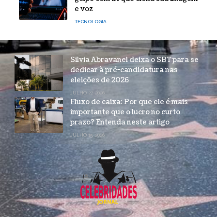
e voz
TECNOLOGIA
Silvia Abravanel deixa o SBT para se
dedicar à pré-candidatura nas
eleições de 2026
JULHO 27, 2026
Fluxo de caixa: Por que ele é mais
importante que o lucro no curto
prazo? Entenda neste artigo
JULHO 15, 2026