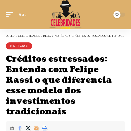
Aa
JORNAL CELEBRIDADES
>
BLOG
>
NOTÍCIAS
>
CRÉDITOS ESTRESSADOS: ENTENDA COM FELIPE RASSI O QUE DIFERENCIA ESSE MODELO DOS INVESTIMENTOS TRADICIONAIS
NOTÍCIAS
Créditos estressados:
Entenda com Felipe
Rassi o que diferencia
esse modelo dos
investimentos
tradicionais