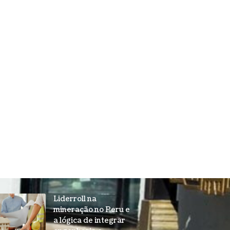
Liderroll na
mineração no Peru e
a lógica de integrar