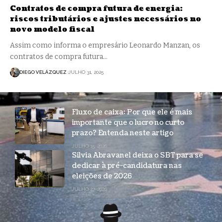
Contratos de compra futura de energia:
riscos tributários e ajustes necessários no
novo modelo fiscal
Assim como informa o empresário Leonardo Manzan, os
contratos de compra futura…
DIEGO VELÁZQUEZ
JULHO 31, 2025
Fluxo de caixa: Por que ele é mais
importante que o lucro no curto
prazo? Entenda neste artigo
JULHO 15, 2026
Silvia Abravanel deixa o SBT para se
dedicar à pré-candidatura nas
eleições de 2026
JULHO 27, 2026