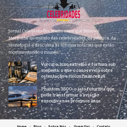
Jornal Celebridades: Muito mais que fofocas!
Mergulhe no mundo das celebridades, da política, da
tecnologia e descubra as últimas notícias que estão
movimentando o mundo.
Vorcaro, luxo extremo e fortuna sob
suspeita: o que o caso revela sobre
ostentação e riscos financeiros
ABRIL 13, 2026
Phantom 3500: o jato futurista que
pode transformar a aviação
executiva nos próximos anos
MAIO 22, 2026
Home
Blog
Sobre Nós
Quem Faz
Contato