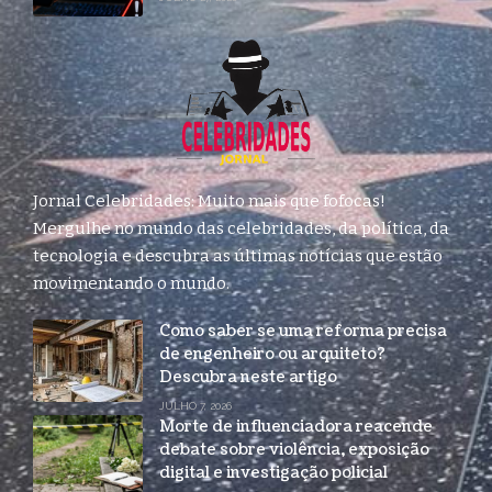
Jornal Celebridades: Muito mais que fofocas!
Mergulhe no mundo das celebridades, da política, da
tecnologia e descubra as últimas notícias que estão
movimentando o mundo.
Como saber se uma reforma precisa
de engenheiro ou arquiteto?
Descubra neste artigo
JULHO 7, 2026
Morte de influenciadora reacende
debate sobre violência, exposição
digital e investigação policial