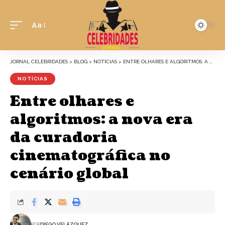
Aa
JORNAL CELEBRIDADES
>
BLOG
>
NOTÍCIAS
>
ENTRE OLHARES E ALGORITMOS: A NOVA ERA DA CURADORIA CINEMATOGRÁFICA NO CENÁRIO GLOBAL
NOTÍCIAS
Entre olhares e
algoritmos: a nova era
da curadoria
cinematográfica no
cenário global
POR
DIEGO VELÁZQUEZ