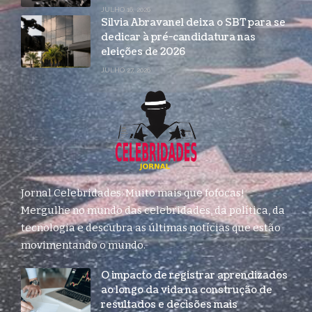
JULHO 16, 2026
Silvia Abravanel deixa o SBT para se
dedicar à pré-candidatura nas
eleições de 2026
JULHO 27, 2026
Jornal Celebridades: Muito mais que fofocas!
Mergulhe no mundo das celebridades, da política, da
tecnologia e descubra as últimas notícias que estão
movimentando o mundo.
O impacto de registrar aprendizados
ao longo da vida na construção de
resultados e decisões mais