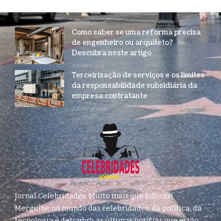
Como saber se uma reforma precisa
de engenheiro ou arquiteto?
Descubra neste artigo
JULHO 7, 2026
Terceirização de serviços e os limites
da responsabilidade subsidiária da
empresa contratante
JULHO 31, 2026
Jornal Celebridades: Muito mais que fofocas!
Mergulhe no mundo das celebridades, da política, da
tecnologia e descubra as últimas notícias que estão