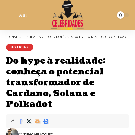
Aa
JORNAL CELEBRIDADES
>
BLOG
>
NOTÍCIAS
>
DO HYPE À REALIDADE: CONHEÇA O POTENCIAL TRANSFORMADOR DE CARDANO, SOLANA E POLKADOT
NOTÍCIAS
Do hype à realidade:
conheça o potencial
transformador de
Cardano, Solana e
Polkadot
POR
DIEGO VELÁZQUEZ