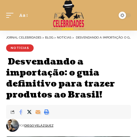
Aa
JORNAL CELEBRIDADES
>
BLOG
>
NOTÍCIAS
>
DESVENDANDO A IMPORTAÇÃO: O GUIA DEFINITIVO PARA TRAZER PRODUTOS AO BRASIL!
NOTÍCIAS
Desvendando a
importação: o guia
definitivo para trazer
produtos ao Brasil!
POR
DIEGO VELÁZQUEZ