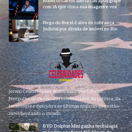
Roberto Carlos alerta fãs após golpe
com IA que clona sua imagem e voz
JULHO 27, 2026
Nego do Borel é alvo de cobrança
judicial por dívida de imóvel no Rio
JULHO 27, 2026
Jornal Celebridades: Muito mais que fofocas!
Mergulhe no mundo das celebridades, da política, da
tecnologia e descubra as últimas notícias que estão
movimentando o mundo.
BYD Dolphin Mini ganha tecnologia