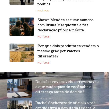
política
POLÍTICA
Shawn Mendes assume namoro
com Bruna Marquezine e faz
declaração pública inédita
NOTÍCIAS
Por que dois produtores vendem o
mesmo grão por valores
diferentes?
NOTÍCIAS
Decisões reversíveis e irreversíveis:
o que muda quando você sabe a
diferença antes de decidir?
JULHO 24, 2026
Rachel Sheherazade oficializa pré-
candidatura a deputada federal e