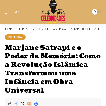
Aa
JORNAL CELEBRIDADES
>
BLOG
>
POLÍTICA
>
MARJANE SATRAPI E O PODER DA MEMÓRIA: COMO A REVOLUÇÃO ISLÂMICA TRANSFORMOU UMA INFÂNCIA EM OBRA UNIVERSAL
POLÍTICA
Marjane Satrapi e o
Poder da Memória: Como
a Revolução Islâmica
Transformou uma
Infância em Obra
Universal