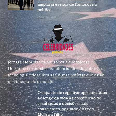
amplia presença de famosos na
política
AGOSTO 7, 2026
Jornal Celebridades: Muito mais que fofocas!
Mergulhe no mundo das celebridades, da política, da
tecnologia e descubra as últimas notícias que estão
movimentando o mundo.
O impacto de registrar aprendizados
ao longo da vida na construção de
resultados e decisões mais
conscientes, segundo Alfredo
Moreira Filho