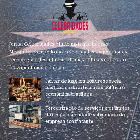
Jornal Celebridades: Muito mais que fofocas!
Mergulhe no mundo das celebridades, da política, da
tecnologia e descubra as últimas notícias que estão
movimentando o mundo.
Jantar de luxo em Londres revela
bastidores da articulação política e
econômica brasileira
ABRIL 13, 2026
Terceirização de serviços e os limites
da responsabilidade subsidiária da
empresa contratante
JULHO 31, 2026