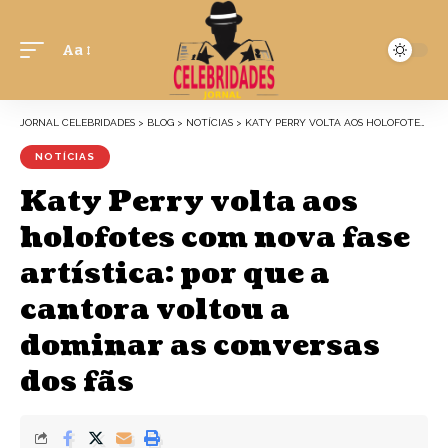
Aa
JORNAL CELEBRIDADES
>
BLOG
>
NOTÍCIAS
>
KATY PERRY VOLTA AOS HOLOFOTES COM NOVA FASE ARTÍSTICA: POR QUE A CANTORA VOLTOU A DOMINAR AS CONVERSAS DOS FÃS
NOTÍCIAS
Katy Perry volta aos
holofotes com nova fase
artística: por que a
cantora voltou a
dominar as conversas
dos fãs