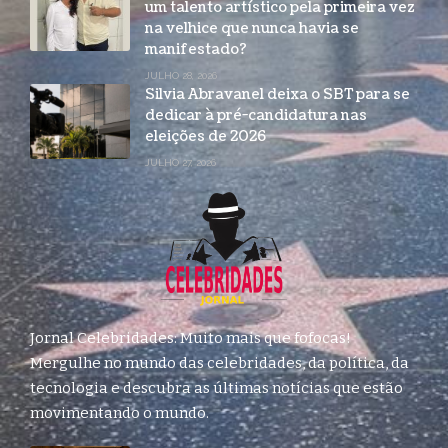
um talento artístico pela primeira vez
na velhice que nunca havia se
manifestado?
JULHO 28, 2026
Silvia Abravanel deixa o SBT para se
dedicar à pré-candidatura nas
eleições de 2026
JULHO 27, 2026
Jornal Celebridades: Muito mais que fofocas!
Mergulhe no mundo das celebridades, da política, da
tecnologia e descubra as últimas notícias que estão
movimentando o mundo.