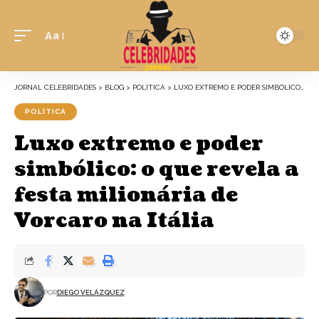
Aa
JORNAL CELEBRIDADES
>
BLOG
>
POLÍTICA
>
LUXO EXTREMO E PODER SIMBÓLICO: O QUE REVELA A FESTA MILIONÁRIA DE VORCARO NA ITÁLIA
POLÍTICA
Luxo extremo e poder
simbólico: o que revela a
festa milionária de
Vorcaro na Itália
POR
DIEGO VELÁZQUEZ