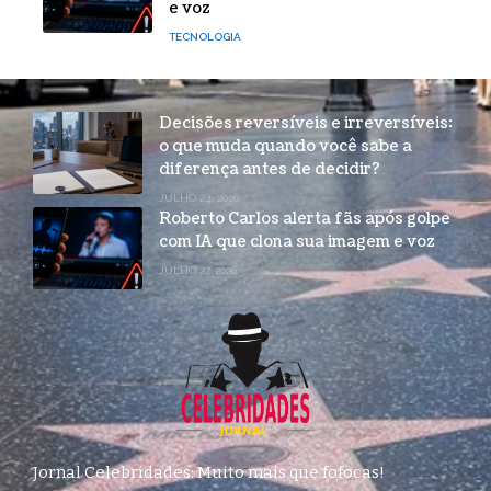
e voz
TECNOLOGIA
Decisões reversíveis e irreversíveis:
o que muda quando você sabe a
diferença antes de decidir?
JULHO 24, 2026
Roberto Carlos alerta fãs após golpe
com IA que clona sua imagem e voz
JULHO 27, 2026
Jornal Celebridades: Muito mais que fofocas!