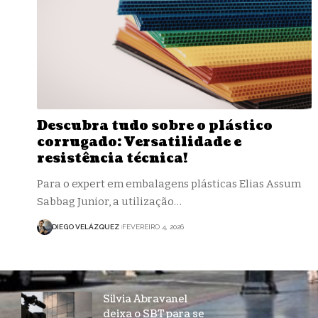
Descubra tudo sobre o plástico
corrugado: Versatilidade e
resistência técnica!
Para o expert em embalagens plásticas Elias Assum
Sabbag Junior, a utilização…
DIEGO VELÁZQUEZ
FEVEREIRO 4, 2026
Silvia Abravanel
deixa o SBT para se