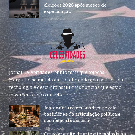
eleições 2026 após meses de
especulação
JULHO 16, 2026
Jornal Celebridades: Muito mais que fofocas!
Mergulhe no mundo das celebridades, da política, da
tecnologia e descubra as últimas notícias que estão
movimentando o mundo.
Jantar de luxo em Londres revela
bastidores da articulação política e
econômica brasileira
ABRIL 13, 2026
Curso gratuito de arte e tecnologia no