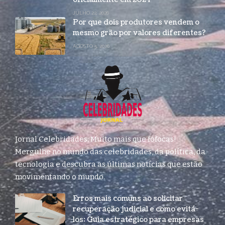
JULHO 22, 2026
Por que dois produtores vendem o
mesmo grão por valores diferentes?
AGOSTO 5, 2026
Jornal Celebridades: Muito mais que fofocas!
Mergulhe no mundo das celebridades, da política, da
tecnologia e descubra as últimas notícias que estão
movimentando o mundo.
Erros mais comuns ao solicitar
recuperação judicial e como evitá-
los: Guia estratégico para empresas